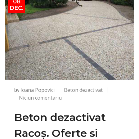
08
DEC.
by
Ioana Popovici
Beton dezactivat
la
Niciun comentariu
Beton
dezactivat
Beton dezactivat
Racoș
Racoș. Oferte si