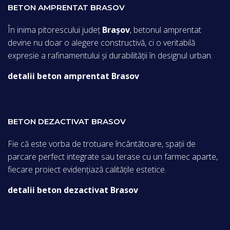
BETON AMPRENTAT BRASOV
În inima pitorescului județ
Brașov
, betonul amprentat
devine nu doar o alegere constructivă, ci o veritabilă
expresie a rafinamentului și durabilității în designul urban.
detalii beton amprentat Brasov
BETON DEZACTIVAT BRASOV
Fie că este vorba de trotuare încântătoare, spații de
parcare perfect integrate sau terase cu un farmec aparte,
fiecare proiect evidențiază calitățile estetice.
detalii beton dezactivat Brasov