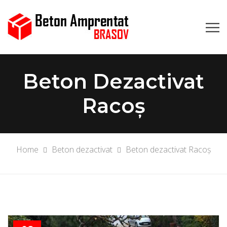
Beton Dezactivat
Racoș
Home
Beton dezactivat
Beton dezactivat Racoș