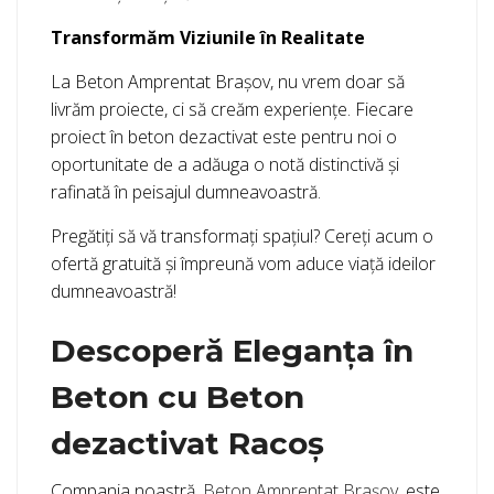
Transformăm Viziunile în Realitate
La Beton Amprentat Brașov, nu vrem doar să
livrăm proiecte, ci să creăm experiențe. Fiecare
proiect în beton dezactivat este pentru noi o
oportunitate de a adăuga o notă distinctivă și
rafinată în peisajul dumneavoastră.
Pregătiți să vă transformați spațiul? Cereți acum o
ofertă gratuită și împreună vom aduce viață ideilor
dumneavoastră!
Descoperă Eleganța în
Beton cu Beton
dezactivat Racoș
Compania noastră,
Beton Amprentat Brașov
, este