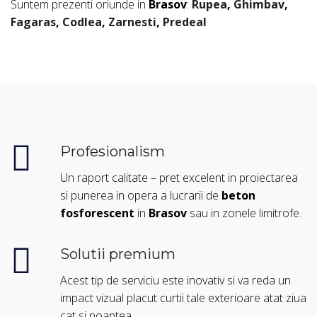
Suntem prezenti oriunde in
Brasov
:
Rupea
,
Ghimbav
,
Fagaras
,
Codlea
,
Zarnesti
,
Predeal
Profesionalism
Un raport calitate – pret excelent in proiectarea
si punerea in opera a lucrarii de
beton
fosforescent
in
Brasov
sau in zonele limitrofe.
Solutii premium
Acest tip de serviciu este inovativ si va reda un
impact vizual placut curtii tale exterioare atat ziua
cat si noaptea.