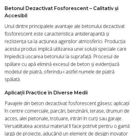
Betonul Dezactivat Fosforescent – Calitativ și
Accesibil
Unul dintre principalele avantaje ale betonului dezactivat
fosforescent este caracteristica antiderapantă și
rezistența sa la acțiunea agenților atmosferici. Producția
acestui produs implică utilizarea unei soluții speciale care
împiedică uscarea betonului la suprafață. Procesul de
spălare cu apă elimină excesul de beton și evidențiază
modelul de piatră, oferindu-i astfel numele de piatră
spălată.
Aplicații Practice în Diverse Medii
Pavajele din beton dezactivat fosforescent găsesc aplicații
în centre comerciale, parcări, benzinării, terase, drumuri de
acces, alei pietonale, trotuare, intrări în curți sau garaje.
Versatilitatea acestui material îl face potrivit pentru o gamă
largă de proiecte, aducând un element de design inovator