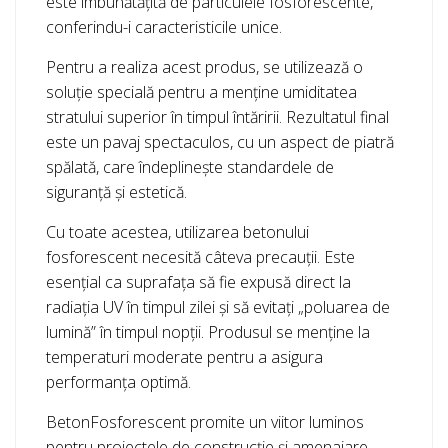
este îmbunătățită de particulele fosforescente,
conferindu-i caracteristicile unice.
Pentru a realiza acest produs, se utilizează o
soluție specială pentru a menține umiditatea
stratului superior în timpul întăririi. Rezultatul final
este un pavaj spectaculos, cu un aspect de piatră
spălată, care îndeplinește standardele de
siguranță și estetică.
Cu toate acestea, utilizarea betonului
fosforescent necesită câteva precauții. Este
esențial ca suprafața să fie expusă direct la
radiația UV în timpul zilei și să evitați „poluarea de
lumină” în timpul nopții. Produsul se menține la
temperaturi moderate pentru a asigura
performanța optimă.
BetonFosforescent promite un viitor luminos
pentru proiectele de construcție și amenajare