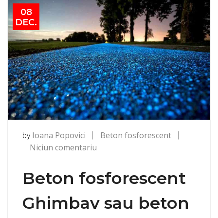
08
DEC.
by
Ioana Popovici
Beton fosforescent
la
Niciun comentariu
Beton
fosforescent
Beton fosforescent
Ghimbav
Ghimbav sau beton