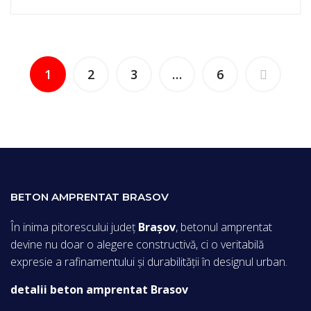
1
2
3
…
6
BETON AMPRENTAT BRASOV
În inima pitorescului județ
Brașov
, betonul amprentat
devine nu doar o alegere constructivă, ci o veritabilă
expresie a rafinamentului și durabilității în designul urban.
detalii beton amprentat Brasov