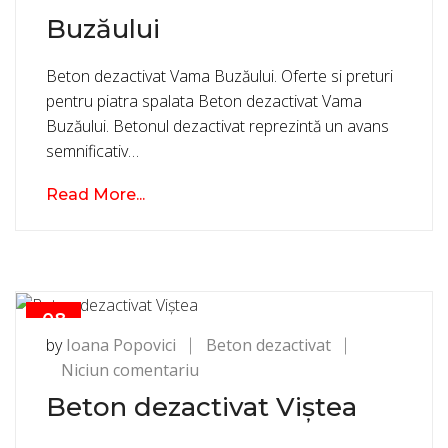
dezactivat
Buzăului
Vama
Buzăului
Beton dezactivat Vama Buzăului. Oferte si preturi
pentru piatra spalata Beton dezactivat Vama
Buzăului. Betonul dezactivat reprezintă un avans
semnificativ…
Read More...
08
DEC.
by
Ioana Popovici
Beton dezactivat
la
Niciun comentariu
Beton
Beton dezactivat Viștea
dezactivat
Viștea