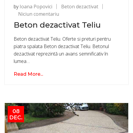
by
Ioana Popovici
Beton dezactivat
la
Niciun comentariu
Beton
Beton dezactivat Teliu
dezactivat
Teliu
Beton dezactivat Teliu. Oferte si preturi pentru
piatra spalata Beton dezactivat Teliu. Betonul
dezactivat reprezintă un avans semnificativ în
lumea…
Read More...
08
DEC.