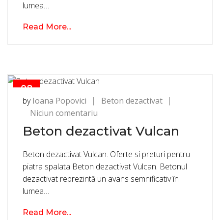
lumea…
Read More...
08
DEC.
by
Ioana Popovici
Beton dezactivat
la
Niciun comentariu
Beton
Beton dezactivat Vulcan
dezactivat
Vulcan
Beton dezactivat Vulcan. Oferte si preturi pentru
piatra spalata Beton dezactivat Vulcan. Betonul
dezactivat reprezintă un avans semnificativ în
lumea…
Read More...