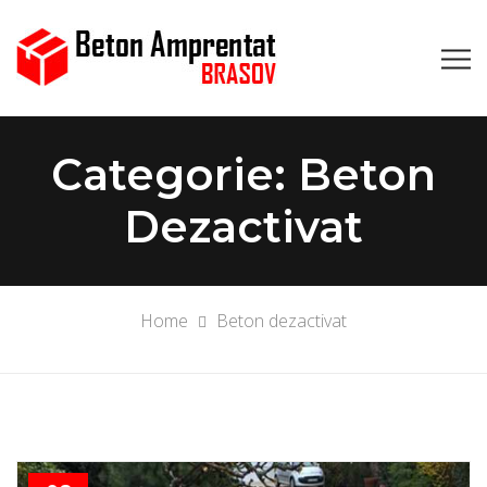
Categorie:
Beton
Dezactivat
Home
Beton dezactivat