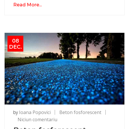
Read More...
08
DEC.
by
Ioana Popovici
Beton fosforescent
la
Niciun comentariu
Beton