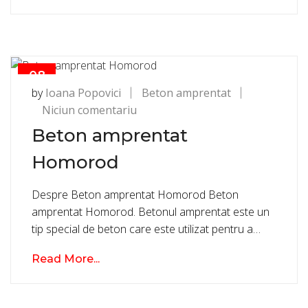
08
DEC.
by
Ioana Popovici
Beton amprentat
la
Niciun comentariu
Beton
Beton amprentat
amprentat
Homorod
Homorod
Despre Beton amprentat Homorod Beton
amprentat Homorod. Betonul amprentat este un
tip special de beton care este utilizat pentru a…
Read More...