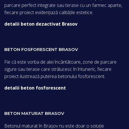
parcare perfect integrate sau terase cu un farmec aparte,
fiecare proiect evidențiază calitățile estetice.
detalii beton dezactivat Brasov
BETON FOSFORESCENT BRASOV
Fie că este vorba de alei încântătoare, zone de parcare
sigure sau terase care strălucesc în întuneric, fiecare
proiect ilustrează puterea betonului fosforescent.
detalii beton fosforescent
BETON MATURAT BRASOV
Betonul maturat în Brașov nu este doar o soluție