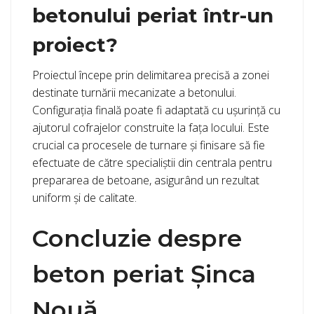
betonului periat într-un
proiect?
Proiectul începe prin delimitarea precisă a zonei
destinate turnării mecanizate a betonului.
Configurația finală poate fi adaptată cu ușurință cu
ajutorul cofrajelor construite la fața locului. Este
crucial ca procesele de turnare și finisare să fie
efectuate de către specialiștii din centrala pentru
prepararea de betoane, asigurând un rezultat
uniform și de calitate.
Concluzie despre
beton periat Șinca
Nouă