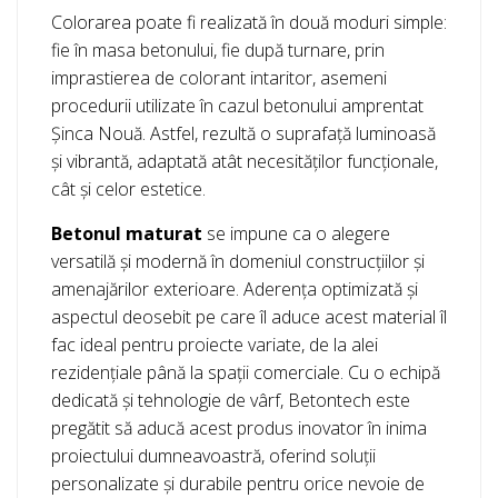
Colorarea poate fi realizată în două moduri simple:
fie în masa betonului, fie după turnare, prin
imprastierea de colorant intaritor, asemeni
procedurii utilizate în cazul betonului amprentat
Șinca Nouă. Astfel, rezultă o suprafață luminoasă
și vibrantă, adaptată atât necesităților funcționale,
cât și celor estetice.
Betonul maturat
se impune ca o alegere
versatilă și modernă în domeniul construcțiilor și
amenajărilor exterioare. Aderența optimizată și
aspectul deosebit pe care îl aduce acest material îl
fac ideal pentru proiecte variate, de la alei
rezidențiale până la spații comerciale. Cu o echipă
dedicată și tehnologie de vârf, Betontech este
pregătit să aducă acest produs inovator în inima
proiectului dumneavoastră, oferind soluții
personalizate și durabile pentru orice nevoie de