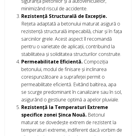
siguranța pietonilor și a autovehiculelor,
minimizând riscul de accidente.
Rezistență Structurală de Excepție.
Rețeta adaptată a betonului maturat asigură o
rezistență structurală impecabilă, chiar și în fața
sarcinilor grele. Acest aspect îl recomandă
pentru o varietate de aplicații, contribuind la
stabilitatea și soliditatea structurilor construite.
Permeabilitate Eficientă.
Compoziția
betonului, modul de finisare și inclinarea
corespunzătoare a suprafeței permit o
permeabilitate eficientă. Evitând baltirea, apa
se scurge predominant în canalizare sau în sol,
asigurând o gestiune optimă a apelor pluviale.
Rezistență la Temperaturi Extreme
specifice zonei Șinca Nouă.
Betonul
maturat se dovedește extrem de rezistent la
temperaturi extreme, indiferent dacă vorbim de