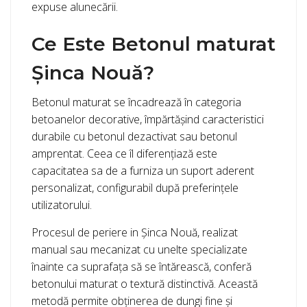
expuse alunecării.
Ce Este Betonul maturat
Șinca Nouă?
Betonul maturat se încadrează în categoria
betoanelor decorative, împărtășind caracteristici
durabile cu betonul dezactivat sau betonul
amprentat. Ceea ce îl diferențiază este
capacitatea sa de a furniza un suport aderent
personalizat, configurabil după preferințele
utilizatorului.
Procesul de periere in Șinca Nouă, realizat
manual sau mecanizat cu unelte specializate
înainte ca suprafața să se întărească, conferă
betonului maturat o textură distinctivă. Această
metodă permite obținerea de dungi fine și