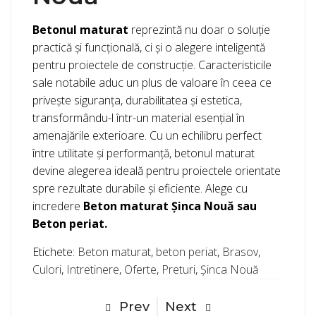
Betonul maturat
reprezintă nu doar o soluție
practică și funcțională, ci și o alegere inteligentă
pentru proiectele de construcție. Caracteristicile
sale notabile aduc un plus de valoare în ceea ce
privește siguranța, durabilitatea și estetica,
transformându-l într-un material esențial în
amenajările exterioare. Cu un echilibru perfect
între utilitate și performanță, betonul maturat
devine alegerea ideală pentru proiectele orientate
spre rezultate durabile și eficiente. Alege cu
incredere
Beton maturat Șinca Nouă sau
Beton periat.
Etichete:
Beton maturat
,
beton periat
,
Brasov
,
Culori
,
Intretinere
,
Oferte
,
Preturi
,
Șinca Nouă
Prev
Next