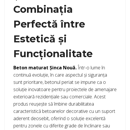
Combinația
Perfectă între
Estetică și
Funcționalitate
Beton maturat Șinca Nouă.
Într-o lume în
continuă evoluție, în care aspectul și siguranța
sunt prioritare, betonul periat se impune ca o
soluție inovatoare pentru proiectele de amenajare
exterioară rezidențiale sau comerciale. Acest
produs reușește să îmbine durabilitatea
caracteristică betoanelor decorative cu un suport
aderent deosebit, oferind o soluție excelentă
pentru zonele cu diferite grade de înclinare sau