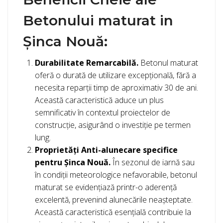
Betonului maturat in
Șinca Nouă:
Durabilitate Remarcabilă.
Betonul maturat
oferă o durată de utilizare excepțională, fără a
necesita reparții timp de aproximativ 30 de ani.
Această caracteristică aduce un plus
semnificativ în contextul proiectelor de
construcție, asigurând o investiție pe termen
lung.
Proprietăți Anti-alunecare specifice
pentru Șinca Nouă.
În sezonul de iarnă sau
în condiții meteorologice nefavorabile, betonul
maturat se evidențiază printr-o aderență
excelentă, prevenind alunecările neașteptate.
Această caracteristică esențială contribuie la