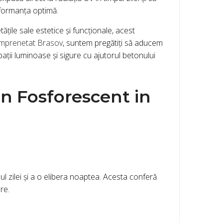
rformanța optimă.
ile sale estetice și funcționale, acest
mprenetat Brasov
, suntem pregătiți să aducem
ții luminoase și sigure cu ajutorul betonului
on Fosforescent in
l zilei și a o elibera noaptea. Acesta conferă
re.