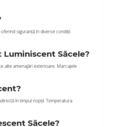
?
oferind siguranță în diverse condiții
at Luminiscent Săcele?
ulte alte amenajări exterioare. Marcajele
scent?
indirectă în timpul nopții. Temperatura
rescent Săcele?