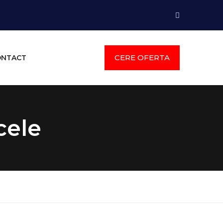
CERE OFERTA
ONTACT
cele