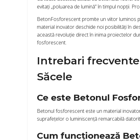
evitați „poluarea de lumină” în timpul nopții.
BetonFosforescent promite un viitor luminos pen
material inovator deschide noi posibilități în des
această revoluție direct în inima proiectelor 
fosforescent.
Intrebari frecvent
Săcele
Ce este Betonul Fosfo
Betonul fosforescent este un material inovator 
suprafețelor o luminiscență remarcabilă datorită 
Cum funcționează Bet