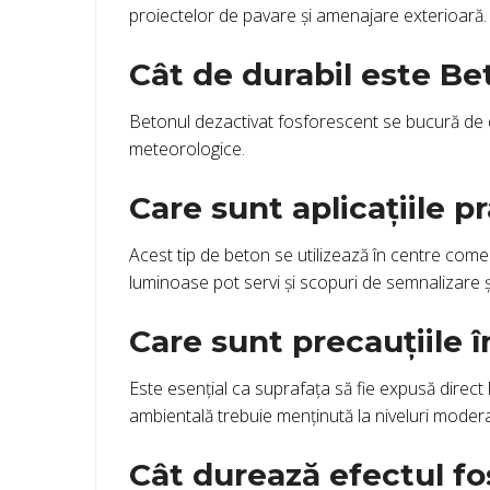
proiectelor de pavare și amenajare exterioară.
Cât de durabil este B
Betonul dezactivat fosforescent se bucură de dur
meteorologice.
Care sunt aplicațiile 
Acest tip de beton se utilizează în centre comerc
luminoase pot servi și scopuri de semnalizare ș
Care sunt precauțiile 
Este esențial ca suprafața să fie expusă direct l
ambientală trebuie menținută la niveluri mode
Cât durează efectul fo