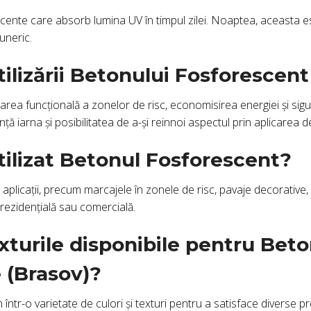
scente care absorb lumina UV în timpul zilei. Noaptea, aceasta e
uneric.
tilizării Betonului Fosforescen
narea funcțională a zonelor de risc, economisirea energiei și sig
nță iarna și posibilitatea de a-și reinnoi aspectul prin aplicarea de
 utilizat Betonul Fosforescent?
 aplicații, precum marcajele în zonele de risc, pavaje decorative, 
rezidențială sau comercială.
exturile disponibile pentru Bet
 (Brasov)?
într-o varietate de culori și texturi pentru a satisface diverse p