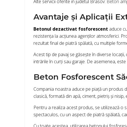
Alte servicii oferite in judetul Brasov:
Beton am
Avantaje și Aplicații E
Betonul dezactivat fosforescent
aduce cu 
rezistența la acțiunea agenților atmosferici. Pr
rezultat final de piatră spălată, cu multiple forme,
Acest tip de pavaj se găsește în diverse locații, 
intrările în curți sau garaje. De asemenea, est
Beton Fosforescent Săce
Compania noastra aduce pe piață un produs de î
clasică, formată din apă, ciment, pietriș și nisip
Pentru a realiza acest produs, se utilizează o so
spectaculos, cu un aspect de piatră spălată, car
Cu toate acestea, utilizarea betonului fosforesce