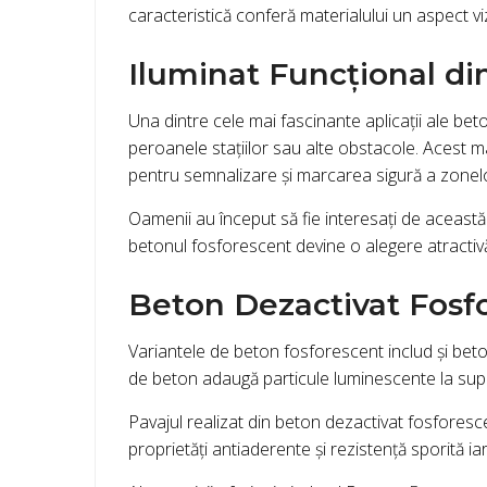
caracteristică conferă materialului un aspect v
Iluminat Funcțional di
Una dintre cele mai fascinante aplicații ale bet
peroanele stațiilor sau alte obstacole. Acest ma
pentru semnalizare și marcarea sigură a zonelo
Oamenii au început să fie interesați de această no
betonul fosforescent devine o alegere atractivă
Beton Dezactivat Fosfo
Variantele de beton fosforescent includ și beton
de beton adaugă particule luminescente la supr
Pavajul realizat din beton dezactivat fosforesce
proprietăți antiaderente și rezistență sporită ia