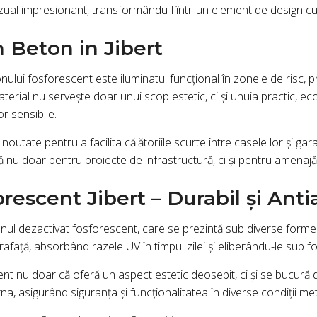
izual impresionant, transformându-l într-un element de design cu
n Beton in Jibert
onului fosforescent este iluminatul funcțional în zonele de risc, p
terial nu servește doar unui scop estetic, ci și unuia practic, ec
r sensibile.
utate pentru a facilita călătoriile scurte între casele lor și garaje
 nu doar pentru proiecte de infrastructură, ci și pentru amenajăr
rescent Jibert – Durabil și Ant
ul dezactivat fosforescent, care se prezintă sub diverse forme: lus
afață, absorbând razele UV în timpul zilei și eliberându-le sub
nt nu doar că oferă un aspect estetic deosebit, ci și se bucură de
rna, asigurând siguranța și funcționalitatea în diverse condiții m