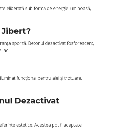
ste eliberată sub formă de energie luminoasă,
 Jibert?
uranța sporită. Betonul dezactivat fosforescent,
 lac.
iluminat funcțional pentru alei și trotuare,
onul Dezactivat
referințe estetice. Acestea pot fi adaptate