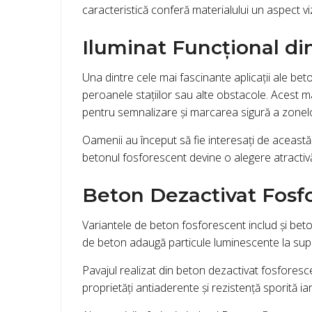
caracteristică conferă materialului un aspect v
Iluminat Funcțional di
Una dintre cele mai fascinante aplicații ale bet
peroanele stațiilor sau alte obstacole. Acest ma
pentru semnalizare și marcarea sigură a zonelo
Oamenii au început să fie interesați de această no
betonul fosforescent devine o alegere atractivă
Beton Dezactivat Fosfo
Variantele de beton fosforescent includ și beton
de beton adaugă particule luminescente la supr
Pavajul realizat din beton dezactivat fosforesce
proprietăți antiaderente și rezistență sporită ia