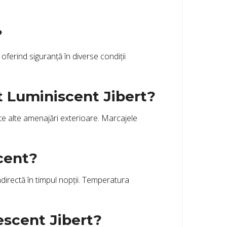
?
oferind siguranță în diverse condiții
at Luminiscent Jibert?
ulte alte amenajări exterioare. Marcajele
scent?
indirectă în timpul nopții. Temperatura
escent Jibert?