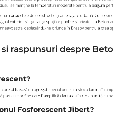
 Produsul se menține la temperaturi moderate pentru a asigura pe
tru proiectele de construcție și amenajare urbană. Cu proprietăț
ignul exterior și siguranța spațiilor publice și private. La
Beton a
dumneavoastră, deplasându-ne oriunde în Brasov pentru a crea spa
e si raspunsuri despre Bet
rescent?
care utilizează un agregat special pentru a stoca lumina în timpu
particulelor fine care îi amplifică claritatea într-o anumită culoa
nul Fosforescent Jibert?