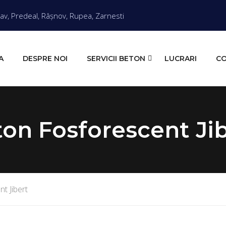
v, Predeal, Râşnov, Rupea, Zarnesti
A
DESPRE NOI
SERVICII BETON
LUCRARI
C
on Fosforescent Ji
t Jibert