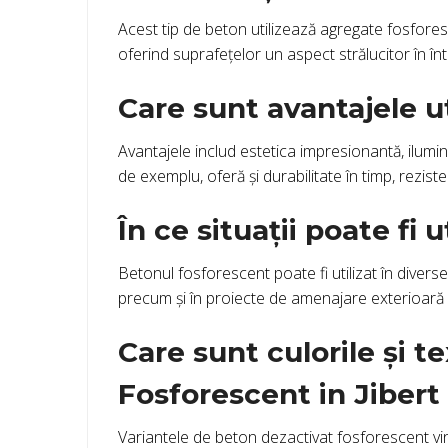
Acest tip de beton utilizează agregate fosfore
oferind suprafețelor un aspect strălucitor în înt
Care sunt avantajele ut
Avantajele includ estetica impresionantă, ilumi
de exemplu, oferă și durabilitate în timp, reziste
În ce situații poate fi
Betonul fosforescent poate fi utilizat în diverse
precum și în proiecte de amenajare exterioară 
Care sunt culorile și t
Fosforescent in Jibert
Variantele de beton dezactivat fosforescent vin 