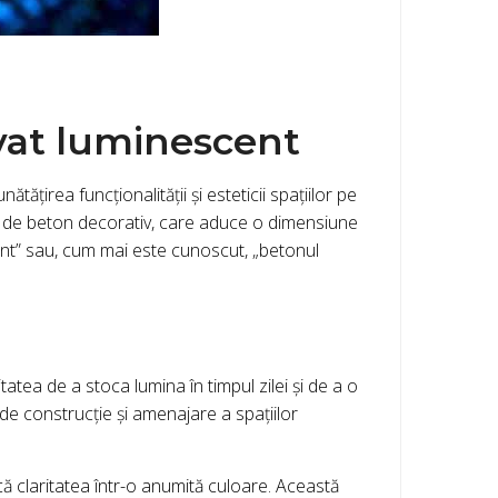
vat luminescent
ățirea funcționalității și esteticii spațiilor pe
a de beton decorativ, care aduce o dimensiune
nt” sau, cum mai este cunoscut, „betonul
atea de a stoca lumina în timpul zilei și de a o
e de construcție și amenajare a spațiilor
ă claritatea într-o anumită culoare. Această