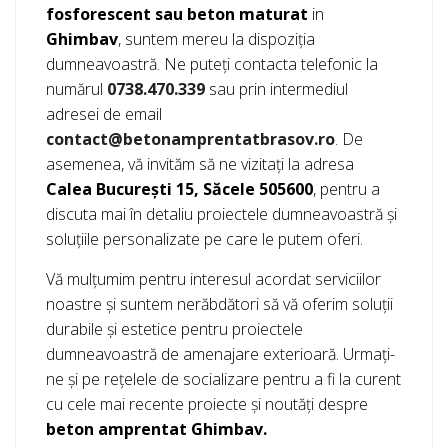
fosforescent sau beton maturat
in
Ghimbav
, suntem mereu la dispoziția
dumneavoastră. Ne puteți contacta telefonic la
numărul
0738.470.339
sau prin intermediul
adresei de email
contact@betonamprentatbrasov.ro
. De
asemenea, vă invităm să ne vizitați la adresa
Calea București 15, Săcele 505600
, pentru a
discuta mai în detaliu proiectele dumneavoastră și
soluțiile personalizate pe care le putem oferi.
Vă mulțumim pentru interesul acordat serviciilor
noastre și suntem nerăbdători să vă oferim soluții
durabile și estetice pentru proiectele
dumneavoastră de amenajare exterioară. Urmați-
ne și pe rețelele de socializare pentru a fi la curent
cu cele mai recente proiecte și noutăți despre
beton amprentat Ghimbav.