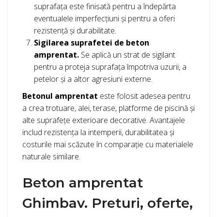
suprafața este finisată pentru a îndepărta
eventualele imperfecțiuni și pentru a oferi
rezistență și durabilitate.
Sigilarea suprafetei de beton
amprentat.
Se aplică un strat de sigilant
pentru a proteja suprafața împotriva uzurii, a
petelor și a altor agresiuni externe.
Betonul amprentat
este folosit adesea pentru
a crea trotuare, alei, terase, platforme de piscină și
alte suprafețe exterioare decorative. Avantajele
includ rezistența la intemperii, durabilitatea și
costurile mai scăzute în comparație cu materialele
naturale similare.
Beton amprentat
Ghimbav. Preturi, oferte,