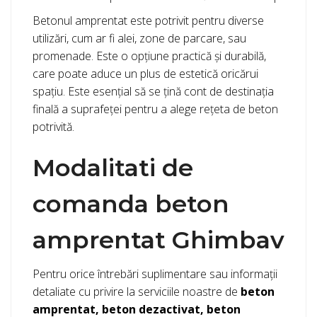
Betonul amprentat este potrivit pentru diverse
utilizări, cum ar fi alei, zone de parcare, sau
promenade. Este o opțiune practică și durabilă,
care poate aduce un plus de estetică oricărui
spațiu. Este esențial să se țină cont de destinația
finală a suprafeței pentru a alege rețeta de beton
potrivită.
Modalitati de
comanda beton
amprentat Ghimbav
Pentru orice întrebări suplimentare sau informații
detaliate cu privire la serviciile noastre de
beton
amprentat, beton dezactivat, beton