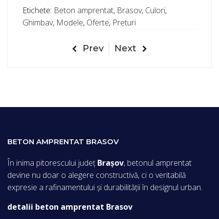
Etichete:
Beton amprentat
,
Brasov
,
Culori
,
Ghimbav
,
Modele
,
Oferte
,
Preturi
Prev
Next
BETON AMPRENTAT BRASOV
În inima pitorescului județ
Brașov
, betonul amprentat
devine nu doar o alegere constructivă, ci o veritabilă
expresie a rafinamentului și durabilității în designul urban.
detalii beton amprentat Brasov