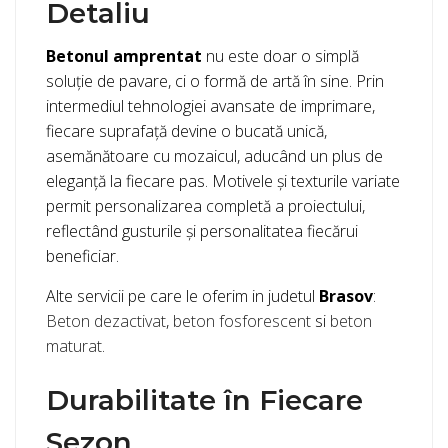
Detaliu
Betonul amprentat
nu este doar o simplă
soluție de pavare, ci o formă de artă în sine. Prin
intermediul tehnologiei avansate de imprimare,
fiecare suprafață devine o bucată unică,
asemănătoare cu mozaicul, aducând un plus de
eleganță la fiecare pas. Motivele și texturile variate
permit personalizarea completă a proiectului,
reflectând gusturile și personalitatea fiecărui
beneficiar.
Alte servicii pe care le oferim in judetul
Brasov
:
Beton dezactivat
,
beton fosforescent
si
beton
maturat
.
Durabilitate în Fiecare
Sezon